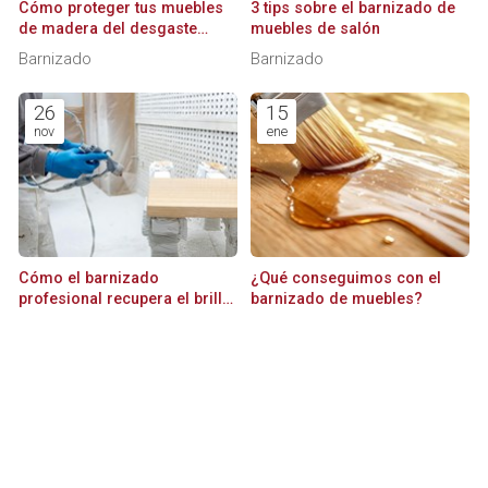
Cómo proteger tus muebles
3 tips sobre el barnizado de
de madera del desgaste
muebles de salón
diario
Barnizado
Barnizado
26
15
nov
ene
Cómo el barnizado
¿Qué conseguimos con el
profesional recupera el brillo
barnizado de muebles?
de tus muebles antiguos
Barnizado
Barnizado
TEMAS