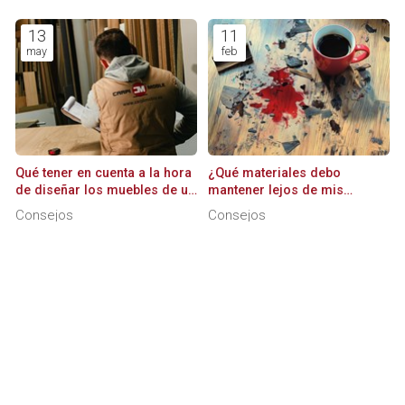
13
11
may
feb
Qué tener en cuenta a la hora
¿Qué materiales debo
de diseñar los muebles de un
mantener lejos de mis
dormitorio infantil-juvenil
muebles de madera?
Consejos
Consejos
TEMAS