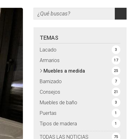
TEMAS
Lacado
3
Armarios
17
Muebles a medida
25
Barnizado
7
Consejos
21
Muebles de baño
3
Puertas
1
Tipos de madera
1
TODAS LAS NOTICIAS
75