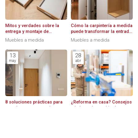
Mitos y verdades sobre la
Cómo la carpintería a medida
entrega y montaje de
puede transformar la entrada
mobiliario durante una
de tu casa
Muebles a medida
Muebles a medida
reforma
13
28
may
abr
8 soluciones prácticas para
¿Reforma en casa? Consejos
guardar zapatos en el
a la hora de cambiar las
armario de forma eficiente
puertas
Muebles a medida
Muebles a medida